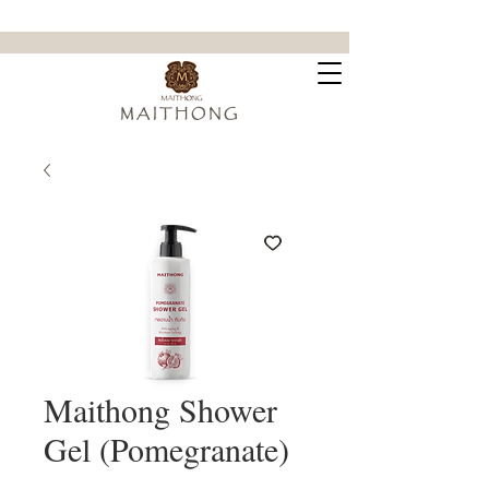
ขจัดคราบฝังแน่น ล้ำลึกถึงใยผ้า
M A I T H O N G
Maithong Shower
Gel (Pomegranate)